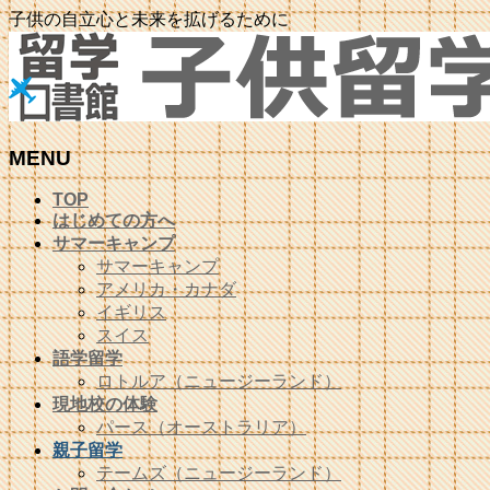
子供の自立心と未来を拡げるために
MENU
メ
TOP
はじめての方へ
ニ
サマーキャンプ
ュ
サマーキャンプ
ー
アメリカ・カナダ
を
イギリス
飛
スイス
ば
語学留学
す
ロトルア（ニュージーランド）
現地校の体験
パース（オーストラリア）
親子留学
テームズ（ニュージーランド）