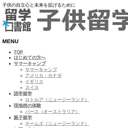
子供の自立心と未来を拡げるために
MENU
メ
TOP
はじめての方へ
ニ
サマーキャンプ
ュ
サマーキャンプ
ー
アメリカ・カナダ
を
イギリス
飛
スイス
ば
語学留学
す
ロトルア（ニュージーランド）
現地校の体験
パース（オーストラリア）
親子留学
テームズ（ニュージーランド）